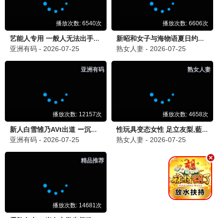
久久之恋·2025
久久资源，海量存储
第一观看
8.9分
第一荣耀·2025
第一匠心，鸿篇巨制