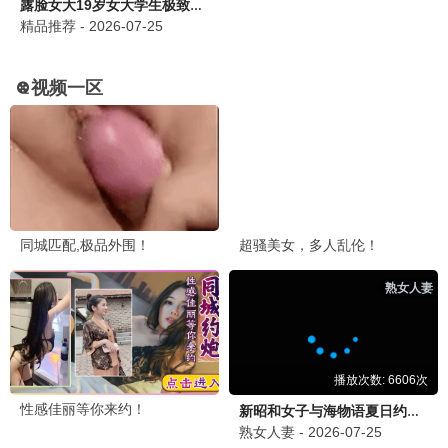
第一观看
10.8分
久久之选·2024
第一匠心，鸿篇巨制
第一观看
9.9分