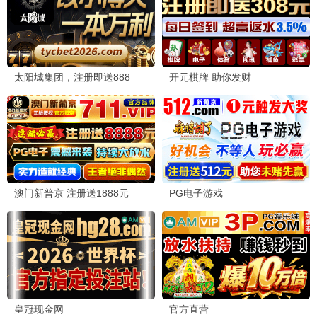
久久资源，海量存储
第一观看
8.4分
久久传说·2026
第一匠心，鸿篇巨制
第一观看
7.8分