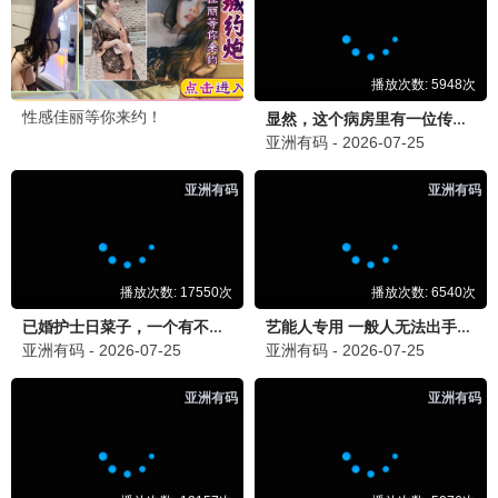
第一风暴·2024
第一之光，照亮视界
第一观看
8.2分