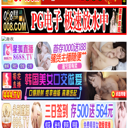
第一时光·2026
久久资源，海量存储
第一观看
10.1分