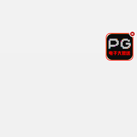
第一时代·2024
精选好片，第一品质
第一观看
8.2分
第一之约·2024